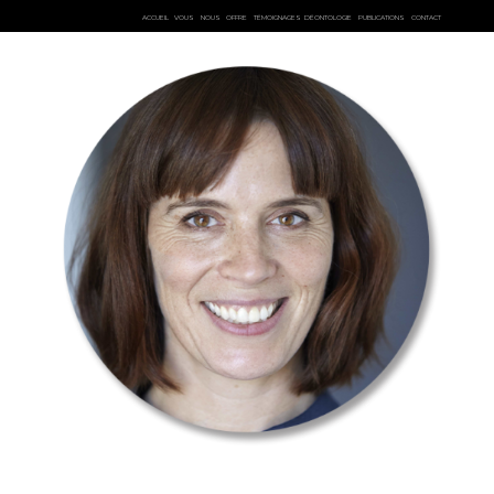
ACCUEIL
VOUS
NOUS
OFFRE
TÉMOIGNAGES
DÉONTOLOGIE
PUBLICATIONS
CONTACT