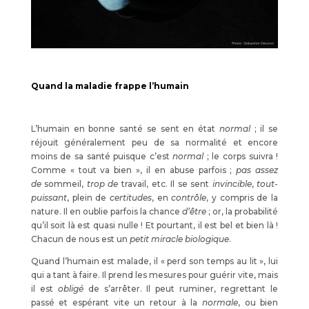
Quand la maladie frappe l’humain
L’humain en bonne santé se sent en état
normal
; il se
réjouit généralement peu de sa normalité et encore
moins de sa santé puisque c’est
normal
; le corps suivra !
Comme « tout va bien », il en abuse parfois ;
pas assez
de
sommeil,
trop de
travail, etc. Il se sent
invincible
,
tout-
puissant
, plein de
certitudes
, en
contrôle
, y compris de la
nature. Il en oublie parfois la chance
d’être
; or, la probabilité
qu’il soit là est quasi nulle ! Et pourtant, il est bel et bien là !
Chacun de nous est un
petit miracle biologique
.
Quand l’humain est malade, il « perd son temps au lit », lui
qui a tant à faire. Il prend les mesures pour guérir vite, mais
il est
obligé
de s’arrêter. Il peut ruminer, regrettant le
passé et espérant vite un retour à la
normale
, ou bien