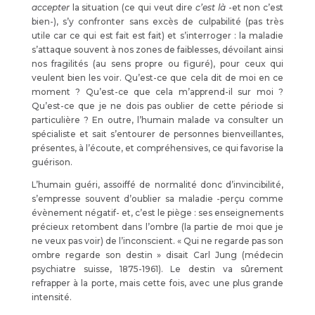
accepter
la situation (ce qui veut dire
c’est là
-et non c’est
bien-), s’y confronter sans excès de culpabilité (pas très
utile car ce qui est fait est fait) et s’interroger : la maladie
s’attaque souvent à nos zones de faiblesses, dévoilant ainsi
nos fragilités (au sens propre ou figuré), pour ceux qui
veulent bien les voir. Qu’est-ce que cela dit de moi en ce
moment ? Qu’est-ce que cela m’apprend-il sur moi ?
Qu’est-ce que je ne dois pas oublier de cette période si
particulière ? En outre, l’humain malade va consulter un
spécialiste et sait s’entourer de personnes bienveillantes,
présentes, à l’écoute, et compréhensives, ce qui favorise la
guérison.
L’humain guéri, assoiffé de normalité donc d’invincibilité,
s’empresse souvent d’oublier sa maladie -perçu comme
évènement négatif- et, c’est le piège : ses enseignements
précieux retombent dans l’ombre (la partie de moi que je
ne veux pas voir) de l’inconscient. « Qui ne regarde pas son
ombre regarde son destin » disait Carl Jung (médecin
psychiatre suisse, 1875-1961). Le destin va sûrement
refrapper à la porte, mais cette fois, avec une plus grande
intensité.