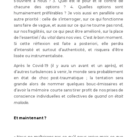
s’ouvrent à nous ? 3. Quel est le pour et le contre de
chacune des options ? 4. Quelles options sont
humainement préférables ? Je vois aussi en parallèle une
autre priorité : celle de s’interroger, sur ce qui fonctionne
sans faire de vague, et aussi sur ce qui ne tourne pas rond,
sur nos fragilités, sur ce qui peut être amélioré, sur la place
de l’essentiel / du
vital
dans nos vies. C’est
le
bon moment.
Si cette réflexion est faite a posteriori, elle perdra
d’intensité et surtout d’authenticité, et risquera d’être
lissée ou instrumentalisée.
Après le Covid-19 (il y aura un avant et un après), et
d’autres turbulences à venir, le monde sera probablement
en état de choc post-traumatique ; la tentation sera
grande alors de nommer quelques bouc-émissaires et
d’avoir la mémoire courte sans tirer profit de nos prises de
conscience individuelles et collectives de
quand on était
malade.
Et maintenant ?
« Nous ne maîtrisons pas ce qu’il nous arrive mais ce que